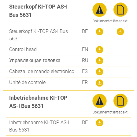
Steuerkopf KI-TOP AS-I
Bus 5631
Dokumentation
Prospekt
Steuerkopf KI-TOP AS-I Bus
DE
5631
Control head
EN
Управляющая головка
RU
Cabezal de mando electrónico
ES
Unité de controle
FR
Inbetriebnahme KI-TOP
AS-I Bus 5631
Dokumentation
Prospekt
Inbetriebnahme KI-TOP AS-I
DE
Bus 5631