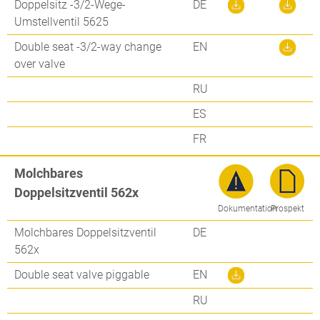
Doppelsitz -3/2-Wege-
DE
Umstellventil 5625
Double seat -3/2-way change
EN
over valve
RU
ES
FR
Molchbares
Doppelsitzventil 562x
Dokumentation
Prospekt
Molchbares Doppelsitzventil
DE
562x
Double seat valve piggable
EN
RU