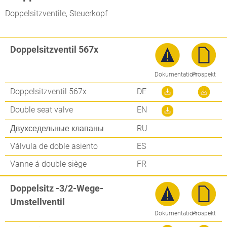
Doppelsitzventile, Steuerkopf
Doppelsitzventil 567x
Dokumentation
Prospekt
Doppelsitzventil 567x
DE
Double seat valve
EN
Двухседельные клапаны
RU
Válvula de doble asiento
ES
Vanne á double siège
FR
Doppelsitz -3/2-Wege-
Umstellventil
Dokumentation
Prospekt