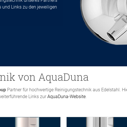
gungstechnik unseres Partners
s und Links zu den jeweiligen
hnik von AquaDuna
oup
Partner für hochwertige Reinigungstechnik aus Edelstahl. Hie
iterführende Links zur
AquaDuna-Website
.