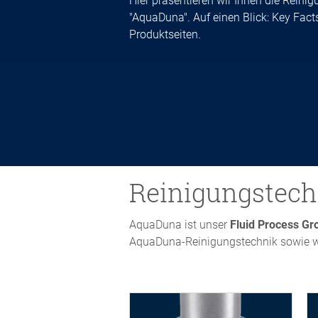
Hier präsentieren wir Ihnen die Reini
"AquaDuna". Auf einen Blick: Key Fact
Produktseiten.
Reinigungstec
AquaDuna ist unser
Fluid Process Gr
AquaDuna-Reinigungstechnik sowie we