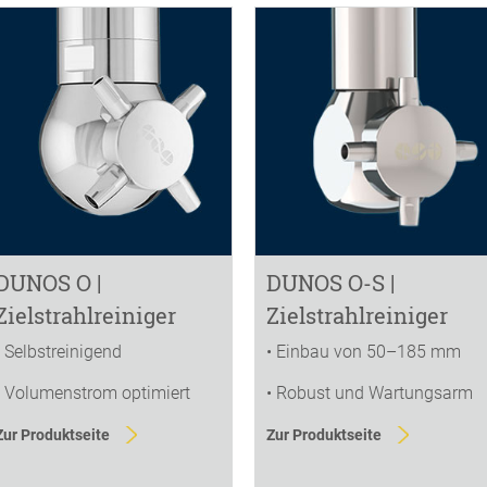
DUNOS O |
DUNOS O-S |
Zielstrahlreiniger
Zielstrahlreiniger
• Selbstreinigend
• Einbau von 50–185 mm
• Volumenstrom optimiert
• Robust und Wartungsarm
Zur Produktseite
Zur Produktseite