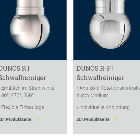
DUNOS R |
DUNOS R-F |
Schwallreiniger
Schwallreiniger
• Erhätlich im Strahlwinkel
• Antrieb & Rotationskontroll
180°, 270°, 360°
durch Medium
• Flexible Einbaulage
• Individuelle Anbindung
Zur Produktseite
Zur Produktseite